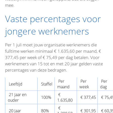
mee.
Vaste percentages voor
jongere werknemers
Per 1 juli moet jouw organisatie werknemers die
fulltime werken minimaal € 1.635,60 per maand, €
377,45 per week of € 75,49 per dag betalen. Voor
werknemers van 15 tot en met 20 jaar gelden vaste
percentages van deze bedragen.
Per
Per
Per
Leeftijd
Staffel
maand
week
dag
21 jaar en
€
100%
€ 377,45
€ 75,4
ouder
1.635,80
€
20 jaar
80%
€ 301,95
€ 60,3