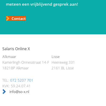
meteen een vrijblijvend gesprek aan!
Contact
Salaris Online X
Alkmaar
Lisse
Kamerlingh Onnesstraat 14-F
Heereweg 331
1821BP Alkmaar
2161 BL Lisse
TEL:
072 5207 701
KVK:
59.24.07.41
info@so-x.nl