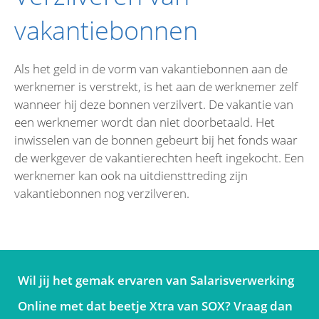
vakantiebonnen
Als het geld in de vorm van vakantiebonnen aan de
werknemer is verstrekt, is het aan de werknemer zelf
wanneer hij deze bonnen verzilvert. De vakantie van
een werknemer wordt dan niet doorbetaald. Het
inwisselen van de bonnen gebeurt bij het fonds waar
de werkgever de vakantierechten heeft ingekocht. Een
werknemer kan ook na uitdiensttreding zijn
vakantiebonnen nog verzilveren.
Wil jij het gemak ervaren van Salarisverwerking
Online met dat beetje Xtra van SOX? Vraag dan